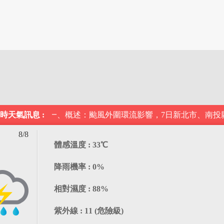
特報：一、概述：颱風外圍環流影響，7日新北市、南投縣、高雄
時天氣訊息 :
8/8
體感溫度 : 33℃
降雨機率 : 0%
相對濕度 : 88%
紫外線 : 11 (危險級)