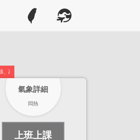
市、屏東縣、宜蘭縣、臺東縣(蘭嶼)；颱風及其外圍環流影響，
氣象詳細
悶熱
上班上課