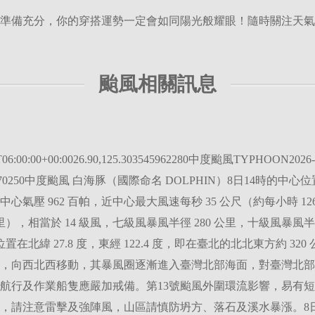
準備充分，你的穿搭運勢一定會如同陽光般耀眼！隨時關注天氣
颱風相關訊息
6:00:00+00:0026.90,125.303545962280中度颱風TYPHOON2026-
2.503343970250中度颱風 白海豚（國際命名 DOLPHIN）8日14時的中心
中心氣壓 962 百帕，近中心最大風速每秒 35 公尺（約每小時 12
 公里），相當於 14 級風，七級風暴風半徑 280 公里，十級風暴風
在北緯 27.8 度，東經 122.4 度，即在臺北的北北東方約 3
，向西北西移動，其暴風圈逐漸進入臺灣北部海面，對臺灣北部
航行及作業船隻應嚴加戒備。第13號颱風外圍環流影響，易有短延
，請注意雷擊及強陣風，山區請慎防坍方、落石及溪水暴漲。8