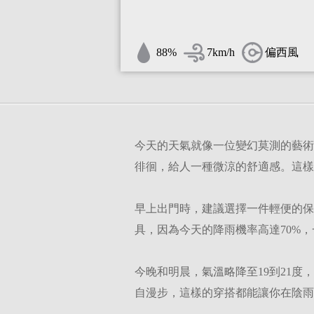
88%
7km/h
偏西風
今天的天氣就像一位變幻莫測的藝術
徘徊，給人一種微涼的舒適感。這樣
早上出門時，建議選擇一件輕便的保
具，因為今天的降雨機率高達70%
今晚和明晨，氣溫略降至19到21
自漫步，這樣的穿搭都能讓你在陰雨