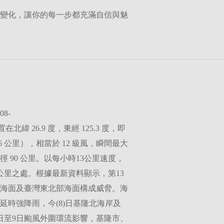
變化，讓你的每一步都充滿自信與魅
08-
位置在北緯 26.9 度，東經 125.3 度，即
6 公里），相當於 12 級風，瞬間最大
半徑 90 公里。以每小時13公里速度，
20 公里之處。根據最新資料顯示，第13
海面及臺灣東北部海面構成威脅。海
時強降雨，今(8)日基隆北海岸及
日至9日颱風外圍環流影響，基隆市、