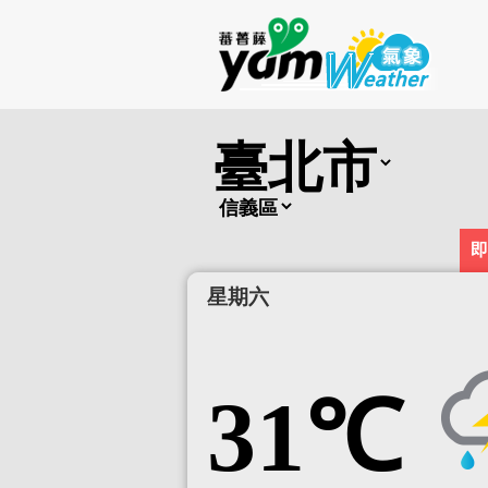
陸上強風
即
星期六
31℃