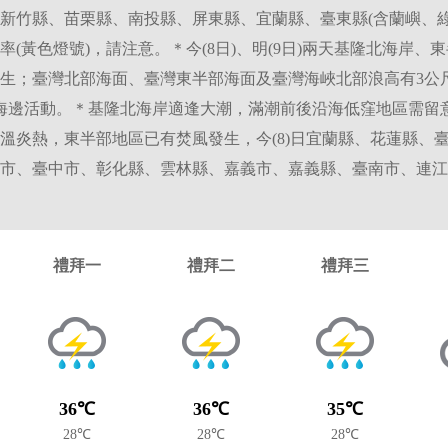
新竹縣、苗栗縣、南投縣、屏東縣、宜蘭縣、臺東縣(含蘭嶼、綠
(黃色燈號)，請注意。＊今(8日)、明(9日)兩天基隆北海岸、
生；臺灣北部海面、臺灣東半部海面及臺灣海峽北部浪高有3公
海邊活動。＊基隆北海岸適逢大潮，滿潮前後沿海低窪地區需留
溫炎熱，東半部地區已有焚風發生，今(8)日宜蘭縣、花蓮縣、臺
市、臺中市、彰化縣、雲林縣、嘉義市、嘉義縣、臺南市、連江
禮拜一
禮拜二
禮拜三
36℃
36℃
35℃
28℃
28℃
28℃