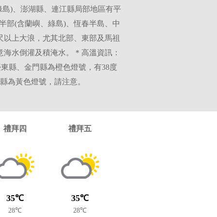
島)、澎湖縣、連江縣局部地區有平
東半部(含蘭嶼、綠島)、恆春半島、中
尺以上大浪，尤其北部、東部及馬祖
意海水倒灌及積淹水。＊高溫資訊：
東縣、金門縣為橙色燈號，有38度
縣為黃色燈號，請注意。
禮拜四
禮拜五
35℃
35℃
28℃
28℃