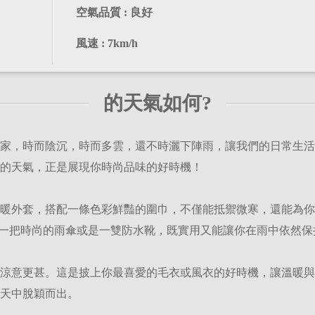
空氣品質 : 良好
風速 : 7km/h
的天氣如何?
家，時而陰沉，時而多雲，還不時灑下陣雨，讓我們的日常生活多
的天氣，正是展現你時尚品味的好時機！
暖外套，搭配一條色彩鮮豔的圍巾，不僅能抵禦微寒，還能為你
，一把時尚的雨傘或是一雙防水靴，既實用又能讓你在雨中依然保
度，涼意更甚。這是披上你最喜愛的毛衣或風衣的好時機，讓溫暖
天中脫穎而出。