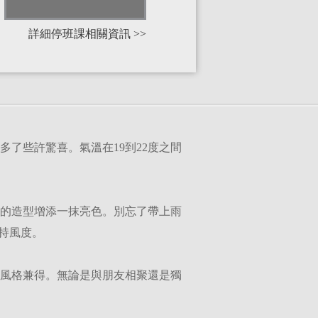
詳細停班課相關資訊 >>
了些許驚喜。氣溫在19到22度之間
的造型增添一抹亮色。別忘了帶上雨
持風度。
與風格兼得。無論是與朋友相聚還是獨